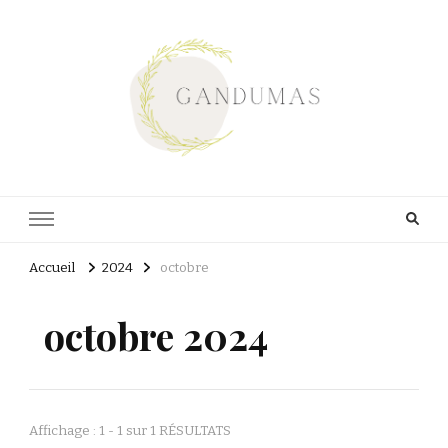
Gandumas
Lart de vivre
Accueil
2024
octobre
octobre 2024
Affichage : 1 - 1 sur 1 RÉSULTATS