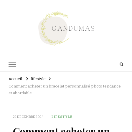
Gandumas
Lart de vivre
Accueil
lifestyle
Comment acheter un bracelet personnalisé photo tendance
et abordable
22 DÉCEMBRE 2024
LIFESTYLE
Comment acheter un