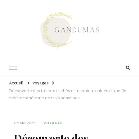
Gandumas
Lart de vivre
Accueil
voyages
Découverte des trésors cachés et incontournables d’une île
méditerranéenne en trois semaines
4 MARS 2025
VOYAGES
Découverte des